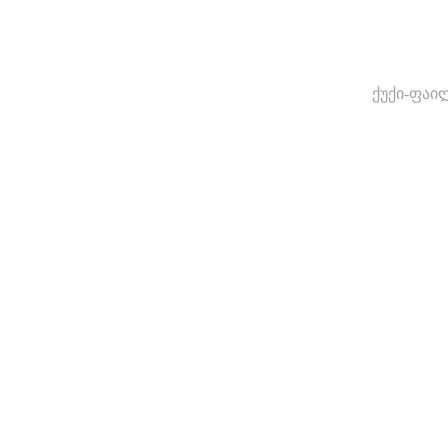
ქუქი-ფაი