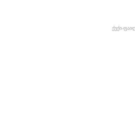
ქუქი-ფაი