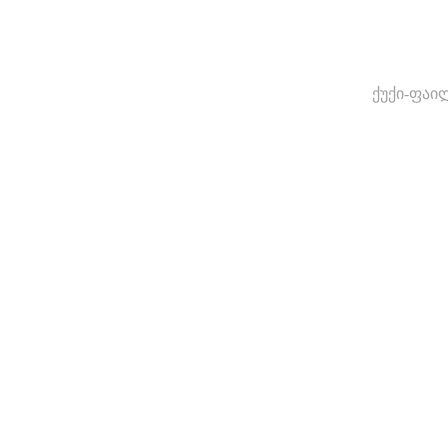
ქუქი-ფაი