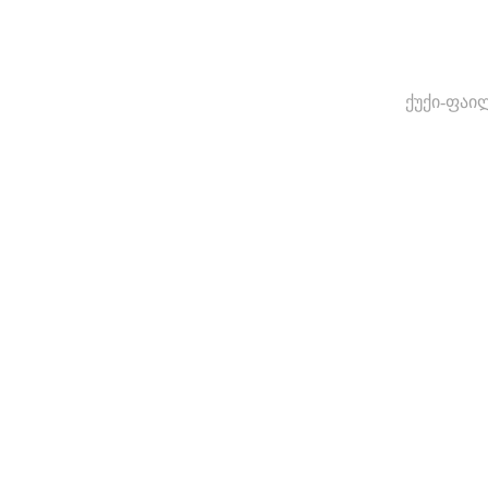
ქუქი-ფაი