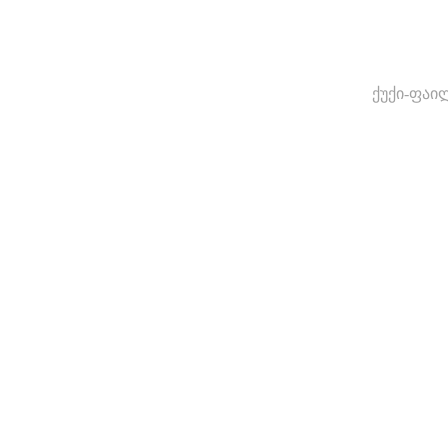
ქუქი-ფაი