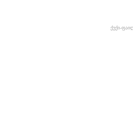
ქუქი-ფაი