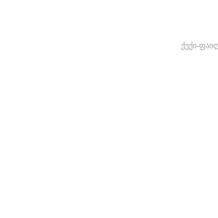
ქუქი-ფაი