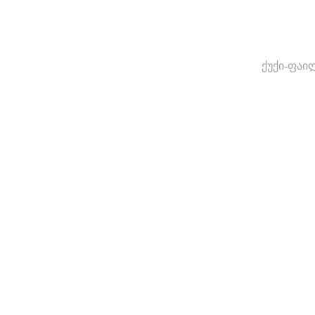
ქუქი-ფაი