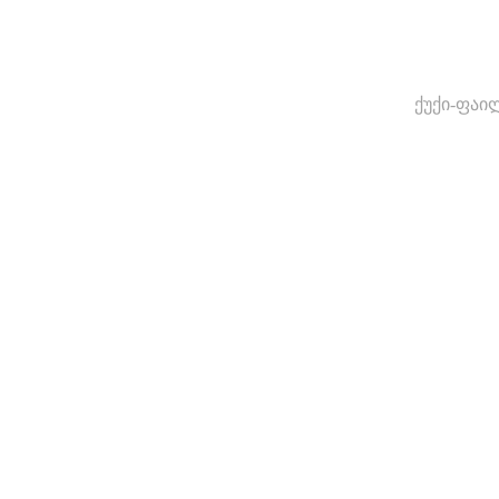
ქუქი-ფაი