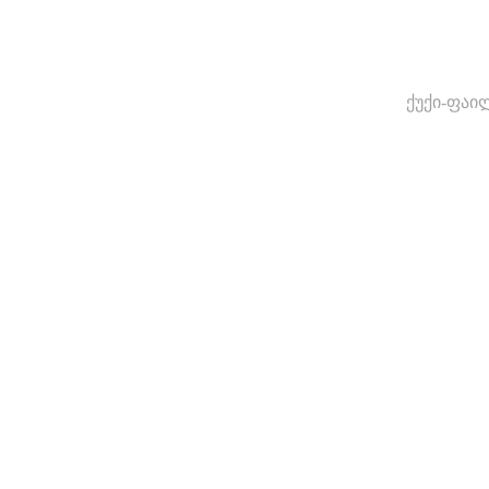
ქუქი-ფაი