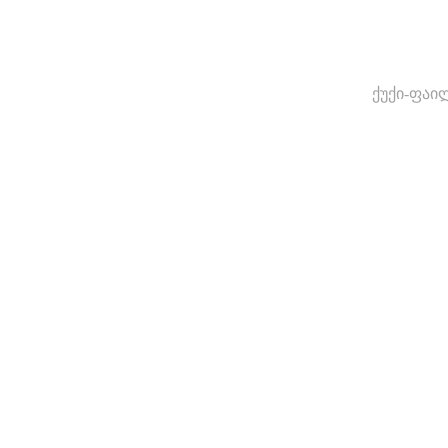
ქუქი-ფაი