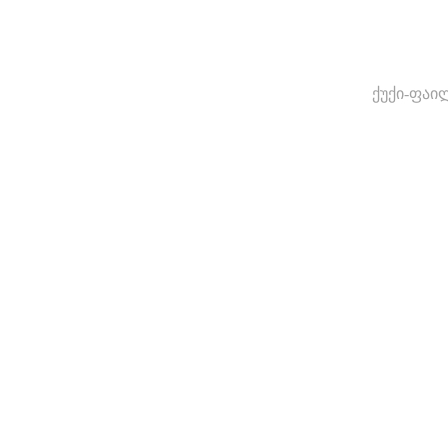
ქუქი-ფაი