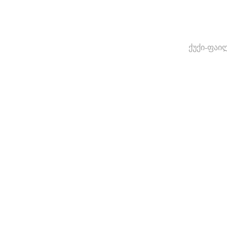
ქუქი-ფაი