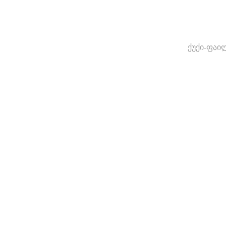
ქუქი-ფაი