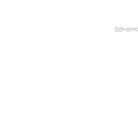
ქუქი-ფაი