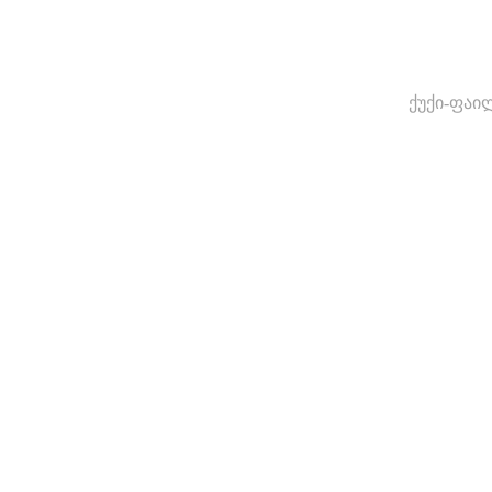
ქუქი-ფაი