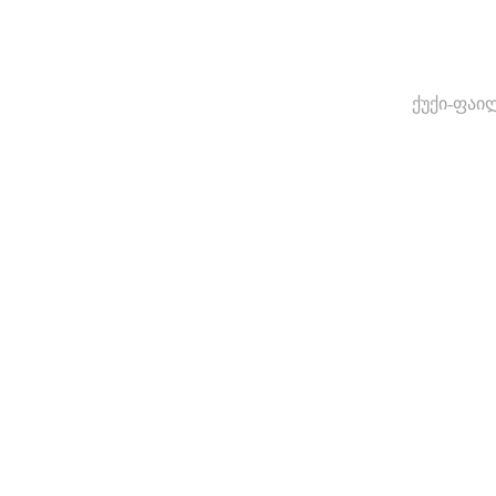
ქუქი-ფაი