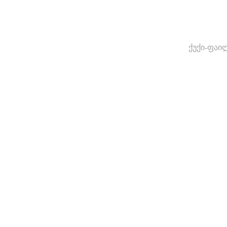
ქუქი-ფაი