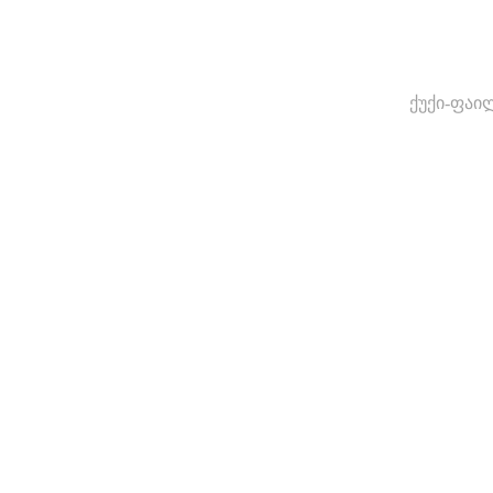
ქუქი-ფაი