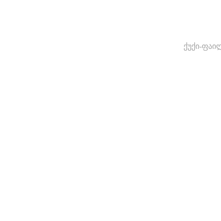
ქუქი-ფაი