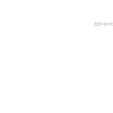
ქუქი-ფაი