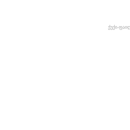
ქუქი-ფაი