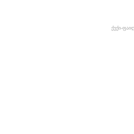
ქუქი-ფაი