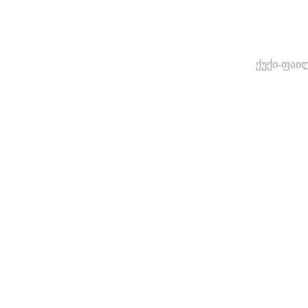
ქუქი-ფაი