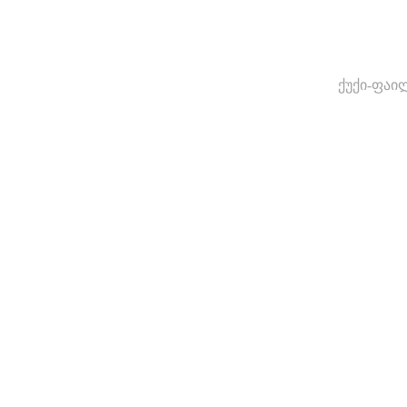
ქუქი-ფაი