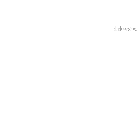
ქუქი-ფაი