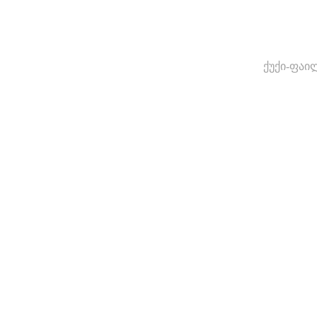
ქუქი-ფაი