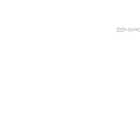
ქუქი-ფაი