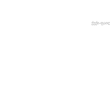
ქუქი-ფაი