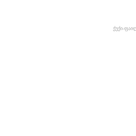
ქუქი-ფაი