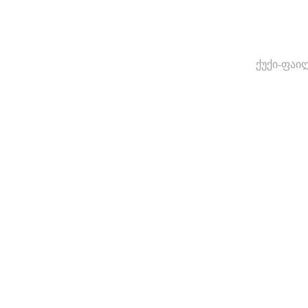
ქუქი-ფაი