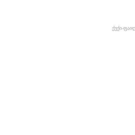
ქუქი-ფაი