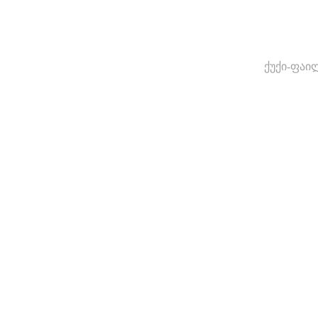
ქუქი-ფაი