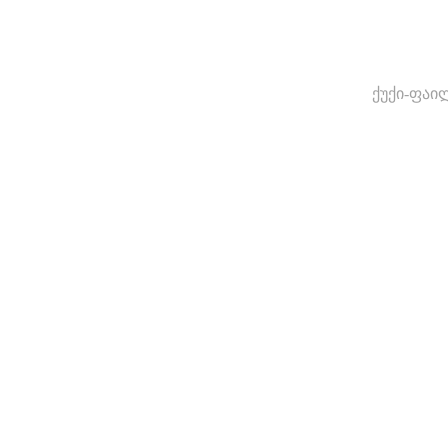
ქუქი-ფაი