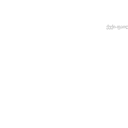
ქუქი-ფაი