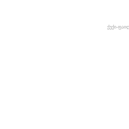
ქუქი-ფაი