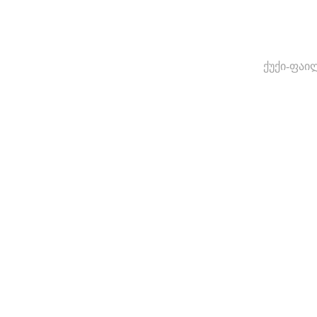
ქუქი-ფაი