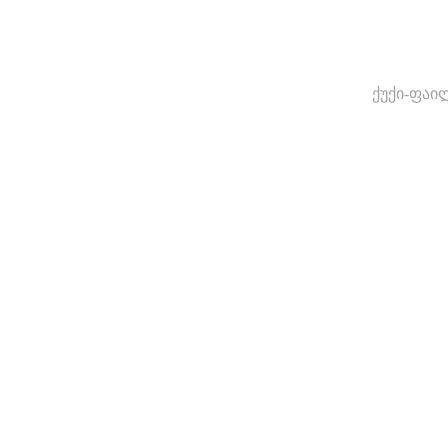
ქუქი-ფაი