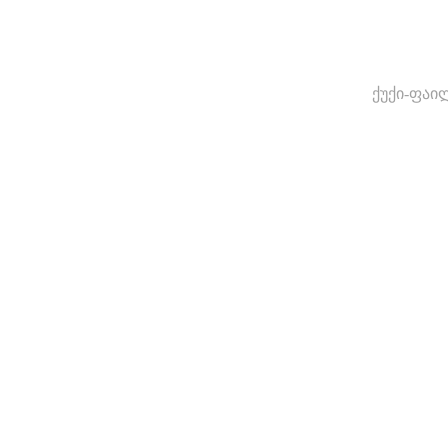
ქუქი-ფაი