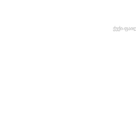
ქუქი-ფაი