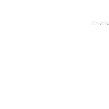
ქუქი-ფაი